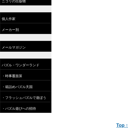
ニコリの出版物
個人作家
メーカー別
メールマガジン
パズル・ワンダーランド
・時事覆面算
・箱詰めパズル天国
・フラッシュパズルで遊ぼう
・パズル遊びへの招待
Top ↑