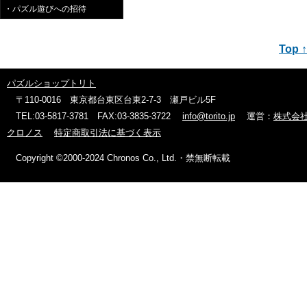
・パズル遊びへの招待
Top ↑
パズルショップトリト
〒110-0016 東京都台東区台東2-7-3 瀬戸ビル5F
TEL:03-5817-3781 FAX:03-3835-3722
info@torito.jp
運営：
株式会
クロノス
特定商取引法に基づく表示
Copyright ©2000-2024 Chronos Co., Ltd.・禁無断転載