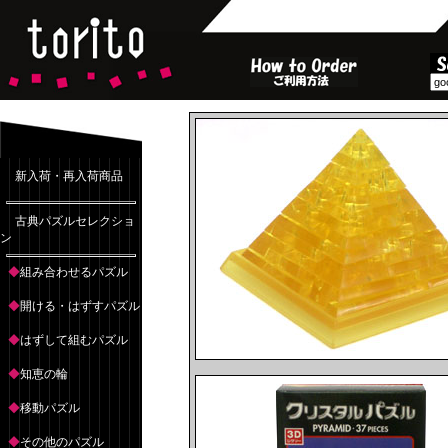
新入荷・再入荷商品
古典パズルセレクショ
ン
◆
組み合わせるパズル
◆
開ける・はずすパズル
◆
はずして組むパズル
◆
知恵の輪
◆
移動パズル
◆
その他のパズル