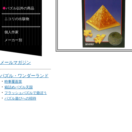
◆
パズル以外の商品
ニコリの出版物
個人作家
メーカー別
メールマガジン
パズル・ワンダーランド
・
時事覆面算
・
箱詰めパズル天国
・
フラッシュパズルで遊ぼう
・
パズル遊びへの招待