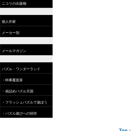
ニコリの出版物
個人作家
メーカー別
メールマガジン
パズル・ワンダーランド
・時事覆面算
・箱詰めパズル天国
・フラッシュパズルで遊ぼう
・パズル遊びへの招待
Top ↑