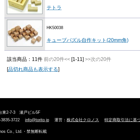
テトラ
HK50038
キューブパズル自作キット(20mm角)
該当商品：11件
前の20件<<
[1-11]
>>次の20件
[
品切れ商品も表示する
]
東2-7-3 瀬戸ビル5F
3-3835-3722
info@torito.jp
運営：
株式会社クロノス
特定商取引法に基
hronos Co., Ltd.・禁無断転載