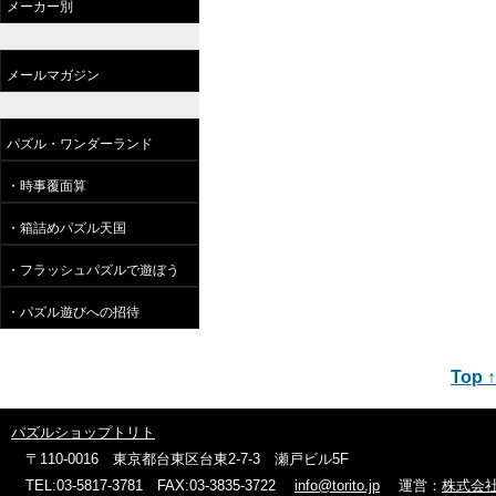
メーカー別
メールマガジン
パズル・ワンダーランド
・時事覆面算
・箱詰めパズル天国
・フラッシュパズルで遊ぼう
・パズル遊びへの招待
Top ↑
パズルショップトリト
〒110-0016 東京都台東区台東2-7-3 瀬戸ビル5F
TEL:03-5817-3781 FAX:03-3835-3722
info@torito.jp
運営：
株式会