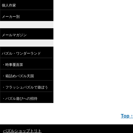
個人作家
メーカー別
メールマガジン
パズル・ワンダーランド
・時事覆面算
・箱詰めパズル天国
・フラッシュパズルで遊ぼう
・パズル遊びへの招待
Top ↑
パズルショップトリト