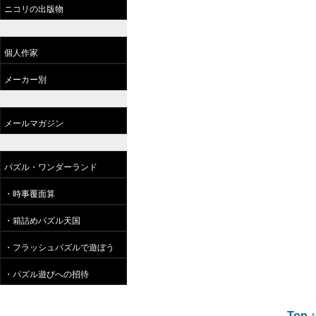
ニコリの出版物
個人作家
メーカー別
メールマガジン
パズル・ワンダーランド
・時事覆面算
・箱詰めパズル天国
・フラッシュパズルで遊ぼう
・パズル遊びへの招待
Top ↑