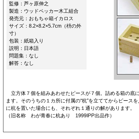
監修：芦ヶ原伸之
製造：ウッドペッカー木工組合
発売元：おもちゃ箱イカロス
サイズ：8.2×8.2×5.7cm（枡の外
寸）
包装：紙箱入り
説明：日本語
問題集：なし
解答：なし
立方体７個を組みあわせたピースが７個。詰める箱の底に
ます。そのうちの１カ所に付属の“杭”を立ててからピース
に杭を置いた場合にも、それぞれ１通りの解があります。
（旧名称 わが青春に杭あり 1999IPP出品作）