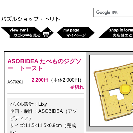
ASOBIDEA たべものジグソ
ー トースト
2,200円
（本体2,000円）
AS79261
品切れ
パズル設計：Lixy
企画・制作：ASOBIDEA（アソ
ビディア）
サイズ:11.5×11.5×0.9cm（完成
時）