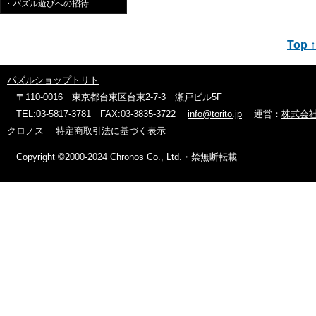
・パズル遊びへの招待
Top ↑
パズルショップトリト
〒110-0016 東京都台東区台東2-7-3 瀬戸ビル5F
TEL:03-5817-3781 FAX:03-3835-3722
info@torito.jp
運営：
株式会
クロノス
特定商取引法に基づく表示
Copyright ©2000-2024 Chronos Co., Ltd.・禁無断転載