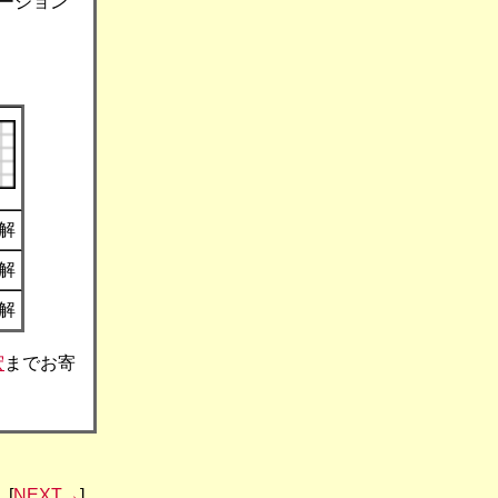
ージョン
3解
2解
1解
宏
までお寄
[
NEXT→
]