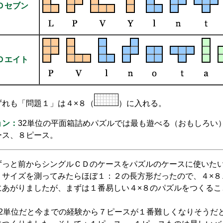
Ｄセブン
Ｄエイト
ずれも「問題１」は４×８（
）に入れる。
ョン：
32単位の平面箱詰めパズルでは最も遊べる（おもしろい
ース、８ピース。
っと前からシングルＣＤのケースをパズルのケースに使いた
。サイズを測ってみたらほぼ１：２の長方形だったので、４×８、
にあがりましたが、まずは１番易しい４×８のパズルをつくるこ
2単位だと今までの経験から７ピースが１番難しくなりそうだ