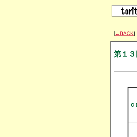
[
←BACK
]
第１３
Ｃ