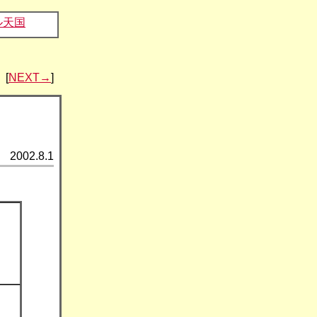
ル天国
[
NEXT→
]
2002.8.1