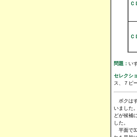
Ｃ
Ｃ
問題：
い
セレクシ
ス、７ピ
ボクはず
いました
どが候補
した。
平面で3