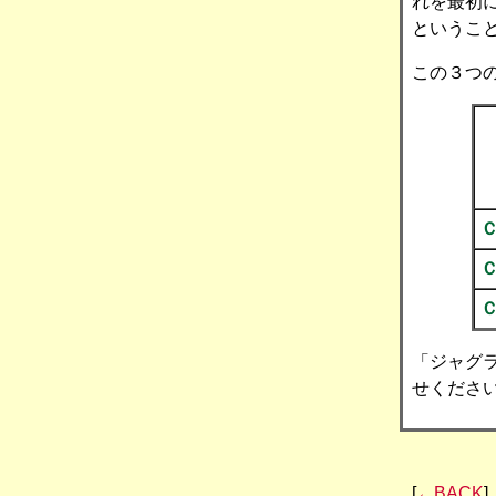
れを最初
というこ
この３つ
「ジャグ
せくださ
[
←BACK
]