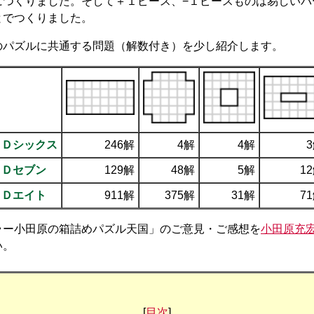
につくりました。そして＋１ピース、−１ピースものは易しいバ
とでつくりました。
のパズルに共通する問題（解数付き）を少し紹介します。
ＣＤシックス
246解
4解
4解
ＣＤセブン
129解
48解
5解
1
ＣＤエイト
911解
375解
31解
7
ラー小田原の箱詰めパズル天国」のご意見・ご感想を
小田原充
い。
[
目次
]