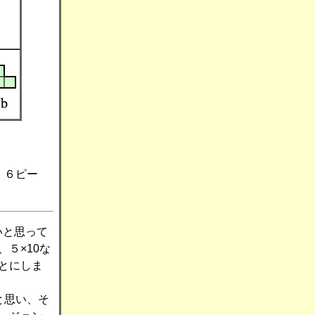
）６ピー
いと思って
５×10な
とにしま
と思い、そ