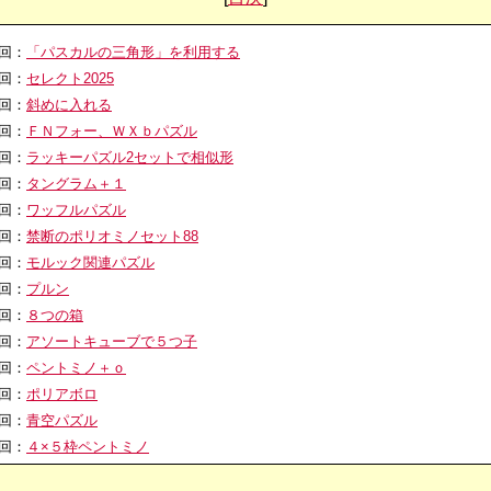
0回：
「パスカルの三角形」を利用する
9回：
セレクト2025
8回：
斜めに入れる
7回：
ＦＮフォー、ＷＸｂパズル
6回：
ラッキーパズル2セットで相似形
5回：
タングラム＋１
4回：
ワッフルパズル
3回：
禁断のポリオミノセット88
2回：
モルック関連パズル
1回：
プルン
0回：
８つの箱
9回：
アソートキューブで５つ子
8回：
ペントミノ＋ｏ
7回：
ポリアボロ
6回：
青空パズル
5回：
４×５枠ペントミノ
4回：
ヘキサモンド