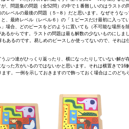
すが、問題集の問題（全52問）の中で１番難しいのはラストの
前のレベルの最後の問題（５−８）だと思います。なぜそうなっ
うと、最終レベル（レベル６）の「１ピースだけ最初に入って
る」場合、どのピースをどのように置いても（不可能な場所を
があるからです。ラストの問題は最も解数の少ないものにしま
0解もあるのです。易しめのピースしか使ってないので、それは
。
うぶつ達がひっくり返ったり、横になったりしていない解が
になった方がいるのではないかと思います。それは横置きで16
あります。一例を示しておきますので飾っておく場合はこのどち