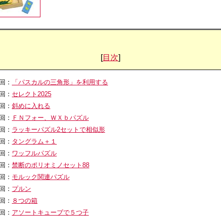
[
目次
]
0回：
「パスカルの三角形」を利用する
9回：
セレクト2025
8回：
斜めに入れる
7回：
ＦＮフォー、ＷＸｂパズル
6回：
ラッキーパズル2セットで相似形
5回：
タングラム＋１
4回：
ワッフルパズル
3回：
禁断のポリオミノセット88
2回：
モルック関連パズル
1回：
プルン
0回：
８つの箱
9回：
アソートキューブで５つ子