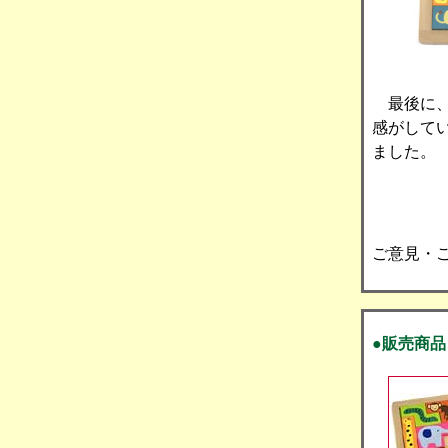
最後に、
感がして
ました。
ご意見・
●販売商品