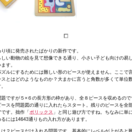
り頃に発売されたばかりの新作です。
しい動物の絵を見て想像できる通り、小さい子ども向けの易
います。
ズルにするためには難しい形のピースが使えません。ここで
ースとはどのようなものか？大まかに言うと角数が多くて単位
す。
題ですが５×６の長方形の枠があり、全８ピースを収めるので
ピースを問題図の通りに入れたらスタート。残りのピースを全
アです。拙作「
ポリックス
」と同じ遊び方ですね。ちなみに単
るには14643通りもの入れ方があります。
は２ピースだけ入れる問題です。基本的にレベルが上がると