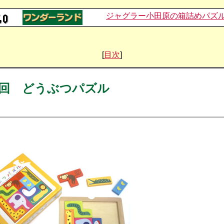
ジャグラー小田原の箱詰めパズ
[
目次
]
回 どうぶつパズル