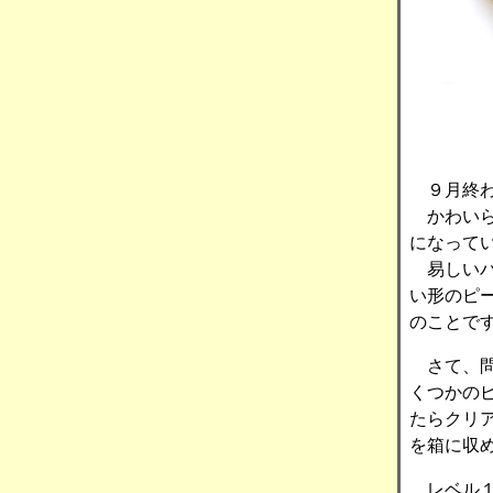
９月終わ
かわいら
になって
易しいパ
い形のピ
のことで
さて、問
くつかの
たらクリ
を箱に収め
レベル１