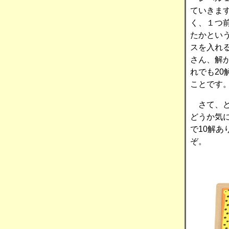
ていきま
く、１つ
たかとい
スを入れ
さん、解
れでも2
ことです
さて、ど
どうか気
で10解
ぞ。