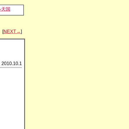
ル天国
[
NEXT→
]
2010.10.1