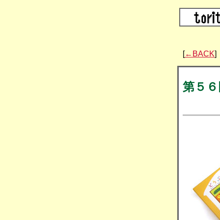
[
←BACK
]
第５６