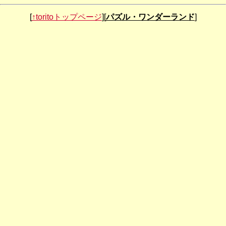
第103回：
空きマスパズル
[
↑toritoトップページ
][
パズル・ワンダーランド
]
第102回：
From 3D to 2D
第101回：
全ピース全体相似パズル
第100回：
しましまペントミノ
第99回：
菱餅パズル
第98回：
鬼滅キューブ
第97回：
ハートパズル
第96回：
タングラム+ラッキーパズル
第95回：
ミラー24
第94回：
二十五の瞳
第93回：
ナロー６×６MAX
第92回：
足して月・足して日
第91回：
ノットカラーマッチペントミノ
第90回：
パズルバイキング
第89回：
L-30
第88回：
ペントミノで対称形（３ピース編）
第87回：
ｐｑｂｄ（うさぎパズル）
第86回：
アソートキューブ（使用ピース不明編）
第85回：
紅白36ＭＡＸ