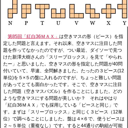
第85回「紅白36ＭＡＸ」
は空きマスの形（ピース）を指
定した問題と言えます。それ以来、空きマスに注目した問
題を作ってなかったのですが、つい最近、ダイソーで見つ
けた新澤大樹さんの「スリーブロックス」を見て「やられ
たー」と思いました。空きマスの形を指定した問題が40問
付いていて、早速、全問解きました。たったの３ピース(12
単位)を５×５の盤に入れるのですが、ちょっと難しい問題
があってとても面白かったです。そこで、空きマスに注目
した問題（空きマスパズル）を作ることにしました。どの
ような空きマスにする問題が美しいか？ それはやはり
「紅白36ＭＡＸ」でも採用している「ピースと同じ」で
す。まずは「スリーブロックス」と同じく３ピース（12単
位）で調べることにしました。盤は４×６で、使うピースは
２～５単位（重複なし）です。すると44通りの駒組が可能