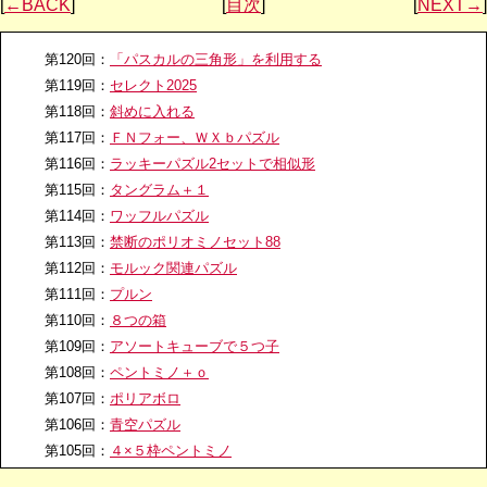
[
←BACK
]
[
目次
]
[
NEXT→
]
第120回：
「パスカルの三角形」を利用する
第119回：
セレクト2025
第118回：
斜めに入れる
第117回：
ＦＮフォー、ＷＸｂパズル
第116回：
ラッキーパズル2セットで相似形
第115回：
タングラム＋１
第114回：
ワッフルパズル
第113回：
禁断のポリオミノセット88
第112回：
モルック関連パズル
第111回：
プルン
第110回：
８つの箱
第109回：
アソートキューブで５つ子
第108回：
ペントミノ＋ｏ
第107回：
ポリアボロ
第106回：
青空パズル
第105回：
４×５枠ペントミノ
第104回：
ヘキサモンド