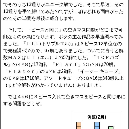
でそのうち13通りがユニーク解でした。そこで早速、その
13通りを手で解いてみたのですが、ほぼどれも面白かった
のでその13問を最後に紹介します。
そして、「ピースと同じ」の空きマス問題がどこまで可
能なものか気になります。ボクの主な作品を早速調べてみ
ました。「ＬＬＬ(トリプルエル)」は３ピース12単位なの
で先程調べ済みで、37解もありました。ついでに言うと解
数ＭＡＸはＬｌ（エル）ａの57解でした。「ＴＯＰパズ
ル」の４×８は172解。「Ｐｌａｎｔ」の５×８は70解。
「Ｐｌａｔｏｎ」の６×８は29解。「イージー キューブ」
の６×９は1718解。アソートキューブの８×16は348解以上
（まだ全解数がわかっていません）ありました。
では４×６に３ピース入れて空きマスをピースと同じ形に
する問題をどうぞ。