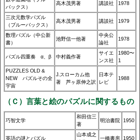
高木茂男著
講談社
1978
バックス）
三次元数学パズル
高木茂男著
講談社
1979
（ブルーバックス）
数理パズル（中公新
中央公
池野信一他著
1978
書）
論社
サイエ
1980〜
パズル四重奏 α、β
中村義作著
ンス社
1
PUZZLES OLD &
J.スローカム他
日本テ
NEW パズルその全
1988
著 芦ヶ原伸之訳
レビ
宇宙
（Ｃ）言葉と絵のパズルに関するもの
和田信三
巧智文学
明治書院
1950
著
山本成之
英語の謎とパズル
一橋書房
1950