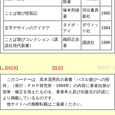
助著
塚本邦雄
河出書房
ことば遊び悦覧記
1980
著
新社
タイポ・
ダヴィッ
文字デザインのアイデア
1984
アイ
ド社
ことば遊びコレクション（講
織田正吉
講談社
1986
談社現代新書）
著
[
←BACK
]
[
目次
]
[NEXT→]
このコーナーは、高木茂男氏の著書「パズル遊びへの招
待」（発行：ＰＨＰ研究所・1994年）の内容に著者自身が
加筆・修正を加えたものを、著者本人及び出版元の許諾に
より掲載しているものです。
他サイトへの無断転載はご遠慮ください。