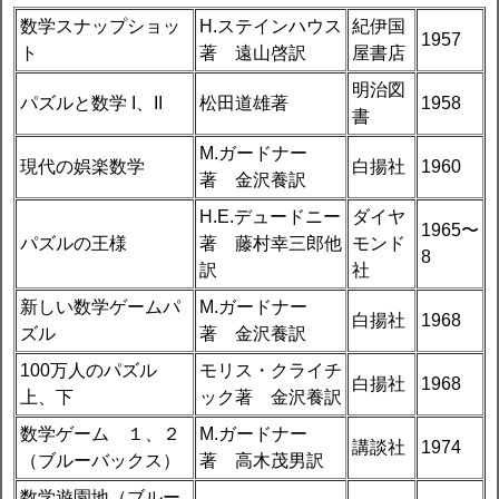
数学スナップショッ
H.ステインハウス
紀伊国
1957
ト
著 遠山啓訳
屋書店
明治図
パズルと数学 I、II
松田道雄著
1958
書
M.ガードナー
現代の娯楽数学
白揚社
1960
著 金沢養訳
H.E.デュードニー
ダイヤ
1965〜
パズルの王様
著 藤村幸三郎他
モンド
8
訳
社
新しい数学ゲームパ
M.ガードナー
白揚社
1968
ズル
著 金沢養訳
100万人のパズル
モリス・クライチ
白揚社
1968
上、下
ック著 金沢養訳
数学ゲーム １、２
M.ガードナー
講談社
1974
（ブルーバックス）
著 高木茂男訳
数学遊園地（ブルー