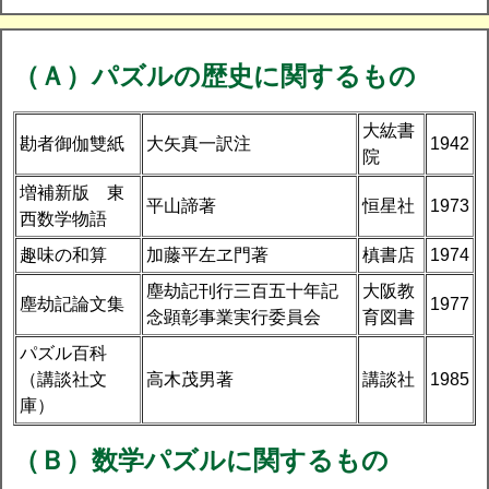
（Ａ）パズルの歴史に関するもの
大紘書
勘者御伽雙紙
大矢真一訳注
1942
院
増補新版 東
平山諦著
恒星社
1973
西数学物語
趣味の和算
加藤平左ヱ門著
槙書店
1974
塵劫記刊行三百五十年記
大阪教
塵劫記論文集
1977
念顕彰事業実行委員会
育図書
パズル百科
（講談社文
高木茂男著
講談社
1985
庫）
（Ｂ）数学パズルに関するもの