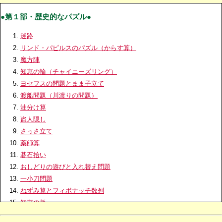
●第１部・歴史的なパズル●
迷路
リンド・パピルスのパズル（からす算）
魔方陣
知恵の輪（チャイニーズリング）
ヨセフスの問題とまま子立て
渡船問題（川渡りの問題）
油分け算
盗人隠し
さっさ立て
薬師算
碁石拾い
おしどりの遊びと入れ替え問題
一小刀問題
ねずみ算とフィボナッチ数列
知恵の板
虫食い算