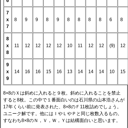
6
7
x
8
9
9
8
9
8
8
8
8
6
8
7
8
x
11
12
12
12
12
10
11
12
12
(9)
12
8
9
x
14
16
16
15
16
13
14
14
14
10
15
9
8×8のＸは斜めに入れると９枚。斜めに入れることを禁止
すると8枚。この中で１番面白いのは石川県の山本浩さんが
17年くらい前に発表された、8×8のＦ11枚詰めでしょう。
ユニーク解です。他にはＩやＬやＰと同じ枚数入るもの。
すなわち8×8のＮ，Ｖ，Ｗ，Ｙは結構面白いと思います。