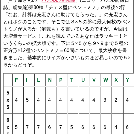
芦ヶ原さんの「
パズルの宣教師
」(ニコリ「パズル病棟日
誌」総集編)第80棟「チェス盤にペントミノ」の最後の行
「なお、計算は充宏さんに助けてもらった。」の充宏さん
とはボクのことです。そこでは８×８の盤に最大何枚のペン
トミノが入るか（解数も）を書いているのですが、今回は
大増量サービス！これを読んでいるあなたはラッキー！と
いうくらいの拡大版です。下に５×５から９×９まで５種の
正方形×12種のペントミノ＝60問について、最大枚数を書
きました。基本的にサイズが小さいものほど易しいので５×
５からどうぞ。
F
I
L
N
P
T
U
V
W
X
Y
5
x
4
5
4
4
4
4
4
4
3
2
4
5
6
x
5
7
7
6
7
5
6
6
6
4
6