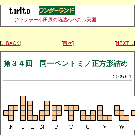
ジャグラー小田原の箱詰めパズル天国
[
←BACK
]
[
目次
]
[
NEXT→
]
第３４回 同一ペントミノ正方形詰め
2005.6.1