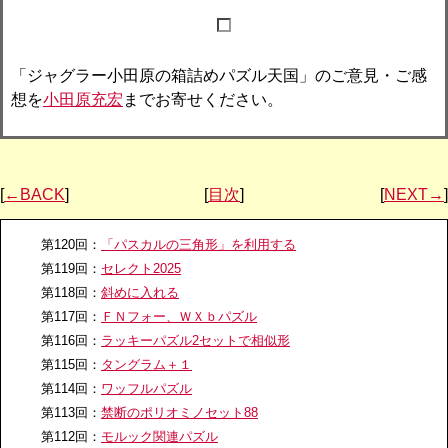
「ジャグラー小田原の箱詰めパズル天国」のご意見・ご感
想を
小田原充宏
までお寄せください。
[
←BACK
]
[
目次
]
[
NEXT→
]
第120回：
「パスカルの三角形」を利用する
第119回：
セレクト2025
第118回：
斜めに入れる
第117回：
ＦＮフォー、ＷＸｂパズル
第116回：
ラッキーパズル2セットで相似形
第115回：
タングラム＋１
第114回：
ワッフルパズル
第113回：
禁断のポリオミノセット88
第112回：
モルック関連パズル