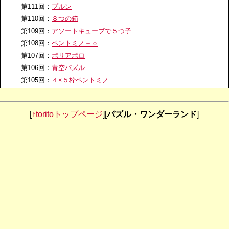
第111回：
プルン
第110回：
８つの箱
第109回：
アソートキューブで５つ子
第108回：
ペントミノ＋ｏ
第107回：
ポリアボロ
第106回：
青空パズル
第105回：
４×５枠ペントミノ
第104回：
ヘキサモンド
第103回：
空きマスパズル
[
↑toritoトップページ
][
パズル・ワンダーランド
]
第102回：
From 3D to 2D
第101回：
全ピース全体相似パズル
第100回：
しましまペントミノ
第99回：
菱餅パズル
第98回：
鬼滅キューブ
第97回：
ハートパズル
第96回：
タングラム+ラッキーパズル
第95回：
ミラー24
第94回：
二十五の瞳
第93回：
ナロー６×６MAX