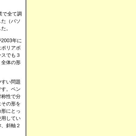
業で全て調
した（パソ
した。
003年に
はポリアボ
ースでも３
。全体の形
。
やすい問題
です。ペン
対称性で分
はその形を
の形にとっ
使用してい
称、斜軸２