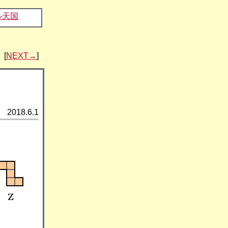
ル天国
[
NEXT→
]
2018.6.1