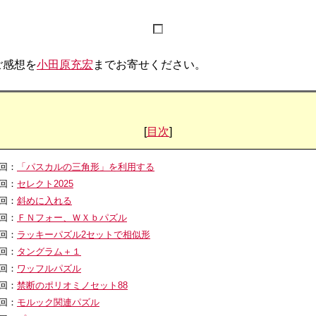
ご感想を
小田原充宏
までお寄せください。
[
目次
]
0回：
「パスカルの三角形」を利用する
9回：
セレクト2025
8回：
斜めに入れる
7回：
ＦＮフォー、ＷＸｂパズル
6回：
ラッキーパズル2セットで相似形
5回：
タングラム＋１
4回：
ワッフルパズル
3回：
禁断のポリオミノセット88
2回：
モルック関連パズル