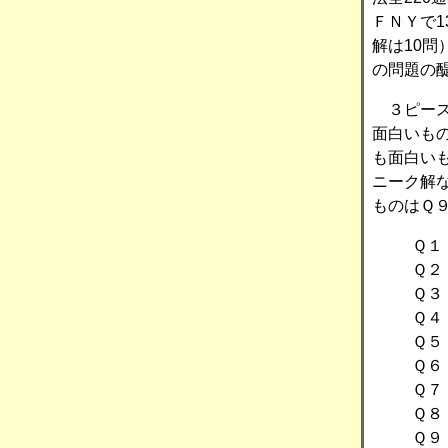
ＦＮＹで1
解は10
の問題の
３ピース
面白いも
も面白い
ニーク解
ものはＱ
Ｑ１
Ｑ２
Ｑ３
Ｑ４
Ｑ５
Ｑ６
Ｑ７
Ｑ８
Ｑ９