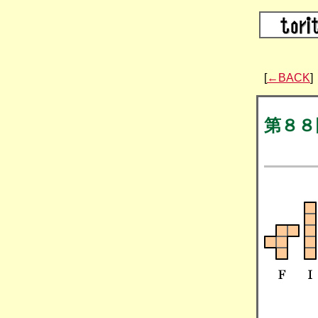
[
←BACK
]
第８８