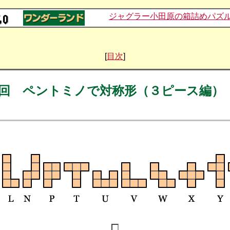
ジャグラー小田原の箱詰めパズ
[
目次
]
回 ペントミノで対称形（３ピース編）