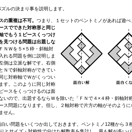
ズルの決まり事を説明します。
スの重複は不可。
つまり、１セットのペントミノがあれば遊べ
ースでできた対称形と同じ
軸でもう１ピースくっつけ
を見つける問題は出題しな
ＦＮＷを５×５枠・斜軸対
入れる問題を例に説明しま
左側は立派な解です。右側
とＮで斜軸対称ができてい
同じ対称軸でＷがくっつい
ます。このように同じ対称
ピースをくっつけるのは面
ないので、出題するならＷを除いた「ＦＮで４×４枠・斜軸対
ース問題になります。但し、２軸対称で片方の軸がそのように
ません。
白い問題をいくつか出しておきます。ペントミノ12種から３
0通りとサイズ・対称性で分けた解数表を集計し、最も解が多い