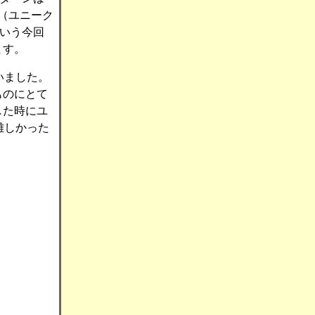
解（ユニーク
という今回
ます。
いました。
ものにとて
した時にユ
難しかった