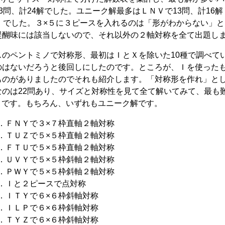
3問、計24解でした。ユニーク解最多はＬＮＶで13問、計16
問）でした。３×５に３ピースを入れるのは「形がわからない」
醍醐味には該当しないので、それ以外の２軸対称を全て出題し
のペントミノで対称形、最初はＩとＸを除いた10種で調べて
のはないだろうと後回しにしたのです。ところが、Ｉを使った
ものがありましたのでそれも紹介します。「対称形を作れ」と
なのは22問あり、サイズと対称性を見て全て解いてみて、最も
９です。もちろん、いずれもユニーク解です。
．ＦＮＹで３×７枠直軸２軸対称
．ＴＵＺで５×５枠直軸２軸対称
．ＦＴＵで５×５枠直軸２軸対称
．ＵＶＹで５×５枠斜軸２軸対称
．ＰＷＹで５×５枠斜軸２軸対称
．Ｉと２ピースで点対称
．ＩＴＹで６×６枠斜軸対称
．ＩＬＰで６×６枠斜軸対称
．ＴＹＺで６×６枠斜軸対称