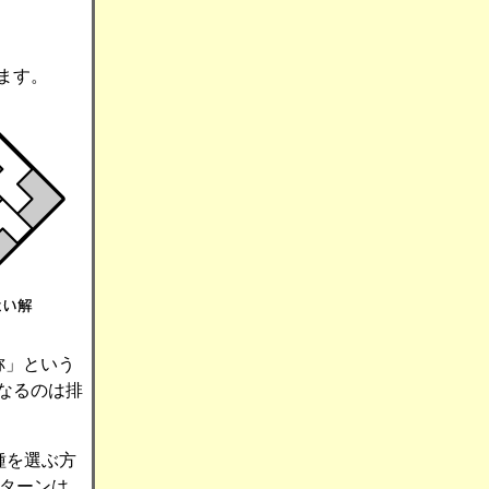
ます。
称」という
なるのは排
種を選ぶ方
パターンは