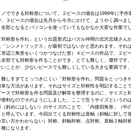
ノでできる対称形について、２ピースの場合は1999年に手作
が、３ピースの場合は先月から今月にかけて、ようやく調べま
。全部となるとパソコンを使っていてもなかなか大変な作業で
対称形を作れ」という出題形式はパズル仲間の北沢忠雄さんが2
た「シンメトリックス」が最初ではないかと思われます。それ
二等辺三角形をいくつかつなげた形）４ピースの作品で、２ピ
も全部でも対称形を作ることができ、とても難しく、傑作です
ないことが、少ないピースでも難しくしている大きな要因です
難しすぎてとっつきにくい「対称形を作れ」問題をとっつき
簡単な方法があります。それはサイズと対称性を明記すること
ピースで対称形を作る問題及び解答を整理するのに、サイズと
が便利なのでそのようにしました。ここで言うサイズというの
形（斜めにはしない）のサイズのことで、「内接四角形」（中
）と呼んでいます。今回出てくる対称性は直軸（斜軸に対して
い言い方かわからない）対称、斜軸対称、点対称、直軸２軸対
５種になります。