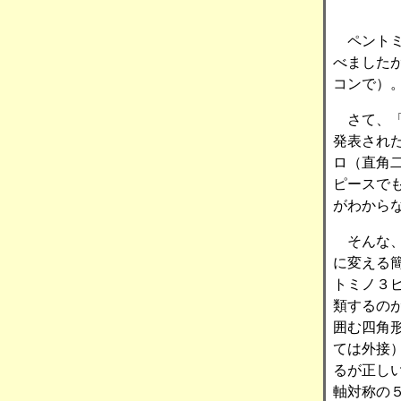
ペントミ
べました
コンで）
さて、「
発表され
ロ（直角
ピースで
がわから
そんな、
に変える
トミノ３
類するの
囲む四角
ては外接
るが正し
軸対称の