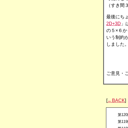
（すき間
最後にち
2D+3D
」
の５×６
いう制約
しました
ご意見・
[
←BACK
]
第12
第11