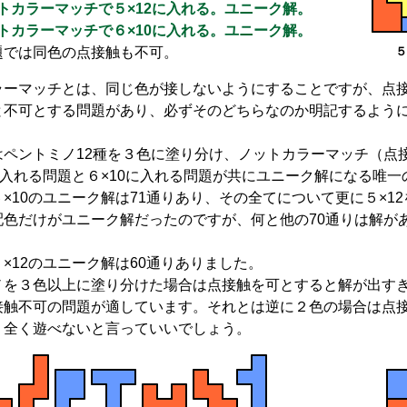
トカラーマッチで５×12に入れる。ユニーク解。
トカラーマッチで６×10に入れる。ユニーク解。
題では同色の点接触も不可。
５
ラーマッチとは、同じ色が接しないようにすることですが、点
と不可とする問題があり、必ずそのどちらなのか明記するよう
はペントミノ12種を３色に塗り分け、ノットカラーマッチ（点
に入れる問題と６×10に入れる問題が共にユニーク解になる唯一
×10のユニーク解は71通りあり、その全てについて更に５×1
配色だけがユニーク解だったのですが、何と他の70通りは解が
×12のユニーク解は60通りありました。
ノを３色以上に塗り分けた場合は点接触を可とすると解が出す
接触不可の問題が適しています。それとは逆に２色の場合は点
、全く遊べないと言っていいでしょう。