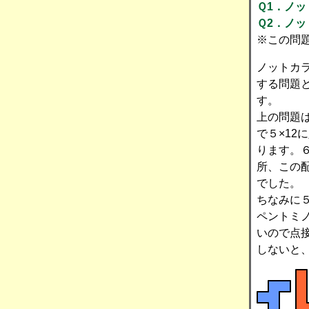
Ｑ1．ノッ
Ｑ2．ノッ
※この問
ノットカ
する問題
す。
上の問題
で５×12
ります。６
所、この
でした。
ちなみに５
ペントミ
いので点
しないと