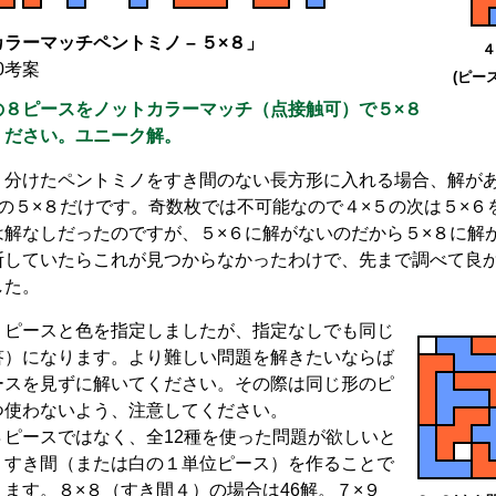
ラーマッチペントミノ – ５×８」
４
20考案
(ピー
の８ピースをノットカラーマッチ（点接触可）で５×８
ください。ユニーク解。
り分けたペントミノをすき間のない長方形に入れる場合、解が
この５×８だけです。奇数枚では不可能なので４×５の次は５×６
は解なしだったのですが、５×６に解がないのだから５×８に解
断していたらこれが見つからなかったわけで、先まで調べて良
した。
、ピースと色を指定しましたが、指定なしでも同じ
答）になります。より難しい問題を解きたいならば
ースを見ずに解いてください。その際は同じ形のピ
つ使わないよう、注意してください。
８ピースではなく、全12種を使った問題が欲しいと
、すき間（または白の１単位ピース）を作ることで
ます。８×８（すき間４）の場合は46解。７×９