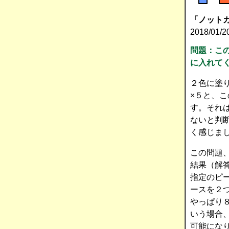
「ノットカ
2018/01/
問題：こ
に入れて
２色に塗
×５と、
す。それ
ないと判
く感じま
この問題
結果（解
指定のピ
ースを２
やっぱり
いう場合
可能になり