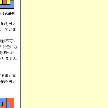
×６の解例
接触を可と
にしていま
接触不可）
の配色にな
2を調べた
ありません
ぎる事が多
接触を可と