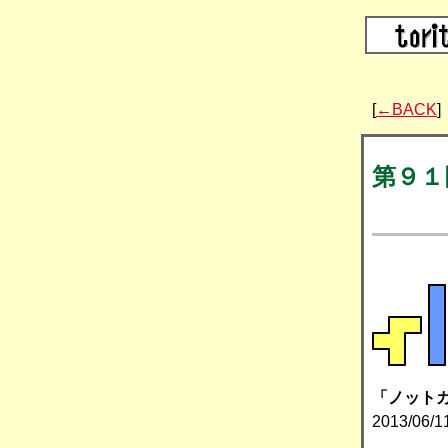
[
←BACK
]
第９１
「ノットカ
2013/06/