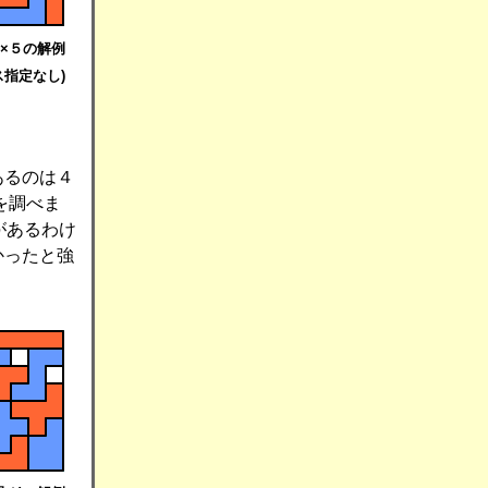
×５の解例
ス指定なし)
あるのは４
を調べま
があるわけ
かったと強