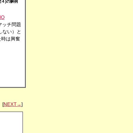
間４)の解例
NO
マッチ問題
しない）と
た時は興奮
[
NEXT→
]