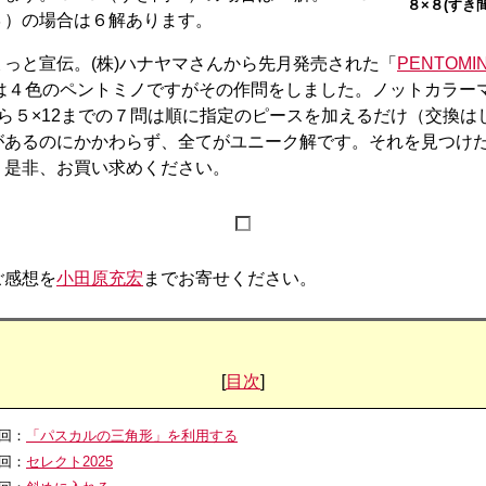
８×８(すき
３）の場合は６解あります。
ょっと宣伝。(株)ハナヤマさんから先月発売された「
PENTOMI
は４色のペントミノですがその作問をしました。ノットカラー
から５×12までの７問は順に指定のピースを加えるだけ（交換は
があるのにかかわらず、全てがユニーク解です。それを見つけ
。是非、お買い求めください。
ご感想を
小田原充宏
までお寄せください。
[
目次
]
0回：
「パスカルの三角形」を利用する
9回：
セレクト2025