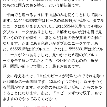
のものに両方の色を塗る」という解決策です。
平面でも遊べるように平面型のみを使うことにして調べ
ます。5544441型(数字はピースの単位数)から調べ、ダブル
ユニークはありませんでした。次に5554431型では４種の
ダブルユニークがありました。２解出たものだけを目で見
ていくのですが特性上、ほとんどは角の色が共通の２解に
なります。たまにある色違いがダブルユニークです。あ
と、655551型はダブルユニークなし。5555331型はダブル
ユニークが２つありました。見つかった６種のダブルユニ
ークを全て解いてみたところ、今回紹介のものの「角が
緑」問題が断トツで難しく、最もお薦めです。
次に考えるのは、1単位のピースが特殊なのでそれを除い
た26単位の平面問題です。13単位ずつに分け、双子をつく
る問題ができます。その際の色はお互い反転したものをつ
くることになります。あと、「２ピースずつで双子」もで
きますのでやってみてください。