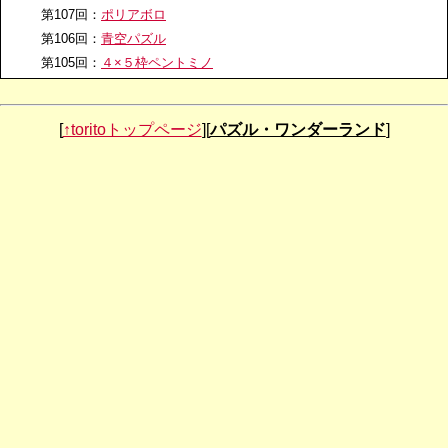
第107回：
ポリアボロ
第106回：
青空パズル
第105回：
４×５枠ペントミノ
第104回：
ヘキサモンド
第103回：
空きマスパズル
[
↑toritoトップページ
][
パズル・ワンダーランド
]
第102回：
From 3D to 2D
第101回：
全ピース全体相似パズル
第100回：
しましまペントミノ
第99回：
菱餅パズル
第98回：
鬼滅キューブ
第97回：
ハートパズル
第96回：
タングラム+ラッキーパズル
第95回：
ミラー24
第94回：
二十五の瞳
第93回：
ナロー６×６MAX
第92回：
足して月・足して日
第91回：
ノットカラーマッチペントミノ
第90回：
パズルバイキング
第89回：
L-30