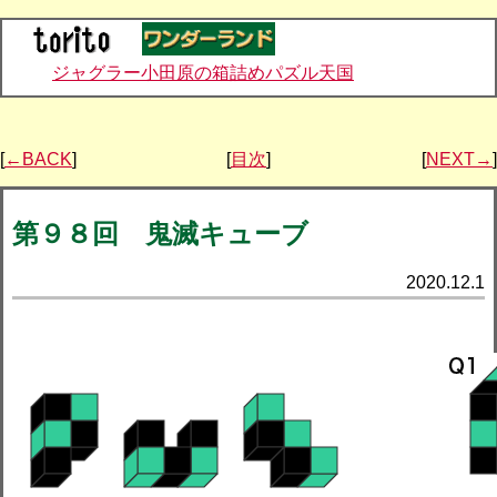
ジャグラー小田原の箱詰めパズル天国
[
←BACK
]
[
目次
]
[
NEXT→
]
第９８回 鬼滅キューブ
2020.12.1