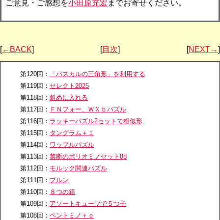
ご意見・ご感想を
小田原充宏
までお寄せください。
[
←BACK
]
[
目次
]
[
NEXT→
]
第120回：
「パスカルの三角形」を利用する
第119回：
セレクト2025
第118回：
斜めに入れる
第117回：
ＦＮフォー、ＷＸｂパズル
第116回：
ラッキーパズル2セットで相似形
第115回：
タングラム＋１
第114回：
ワッフルパズル
第113回：
禁断のポリオミノセット88
第112回：
モルック関連パズル
第111回：
プルン
第110回：
８つの箱
第109回：
アソートキューブで５つ子
第108回：
ペントミノ＋ｏ